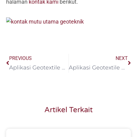
halaman
kontak kami
berikut.
Prev
Ne
PREVIOUS
NEXT
Aplikasi Geotextile untuk Penanganan Tanah Longsor
Aplikasi Geotextile Non Woven Pada Perkuatan Lahan Gambut
Artikel Terkait