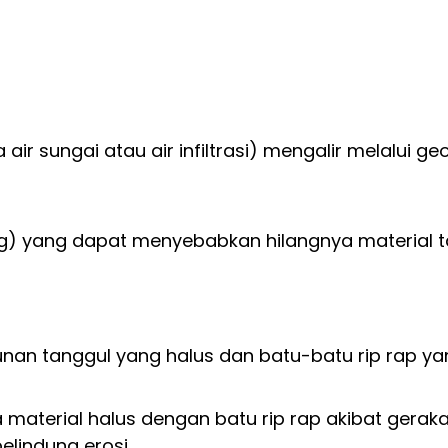
ir sungai atau air infiltrasi) mengalir melalui g
ing) yang dapat menyebabkan hilangnya material ta
unan tanggul yang halus dan batu-batu rip rap ya
terial halus dengan batu rip rap akibat gerakan
pelindung erosi.