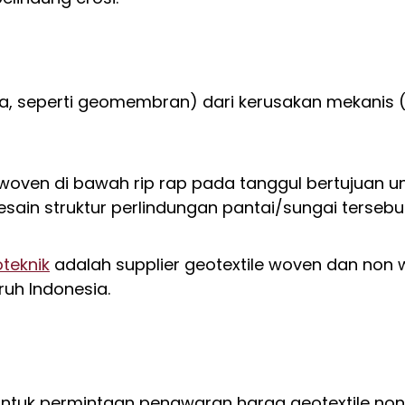
 ada, seperti geomembran) dari kerusakan mekani
woven di bawah rip rap pada tanggul bertujuan u
ain struktur perlindungan pantai/sungai tersebut
teknik
adalah supplier geotextile woven dan non w
ruh Indonesia.
untuk permintaan penawaran harga geotextile no