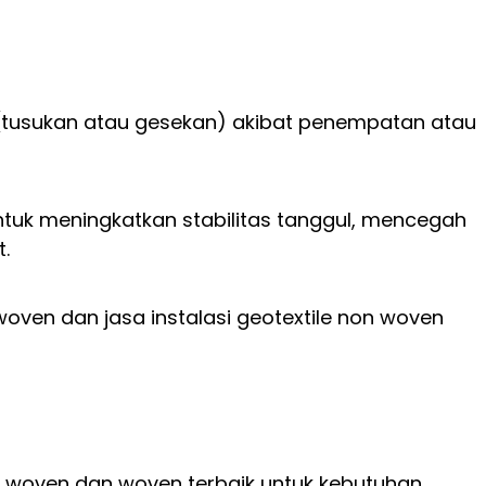
s (tusukan atau gesekan) akibat penempatan atau
ntuk meningkatkan stabilitas tanggul, mencegah
.
oven dan jasa instalasi geotextile non woven
n woven dan woven terbaik untuk kebutuhan