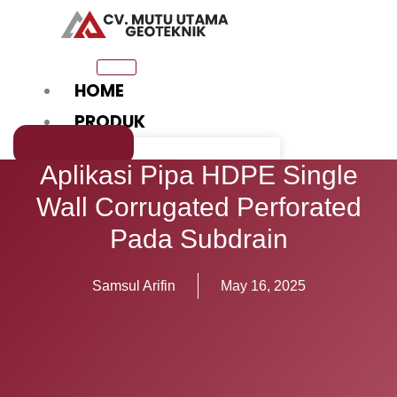
Skip
to
content
HOME
PRODUK
Whatsapp
GEOMEMBRANE
Aplikasi Pipa HDPE Single
KINCIR TAMBAK
Wall Corrugated Perforated
(AERATOR)
Pada Subdrain
GEOTEXTILE
Samsul Arifin
May 16, 2025
GEOTEXTILE NON
WOVEN
GEOTEXTILE
WOVEN