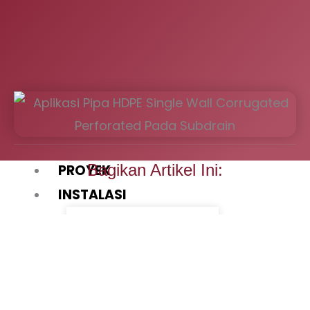
GEOMAT
GEOBAG
GEOCELL
GEOGRID
GEOPIPE
PIPA HDPE
Bagikan Artikel Ini:
PROYEK
INSTALASI
JASA
PEMASANGAN
GEOMEMBRANE
JASA