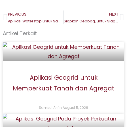
PREVIOUS
NEXT
Prev
N
Aplikasi Waterstop untuk Sambungan Beton Anti Bocor
Siapkan Geobag, untuk Siagakan Bahan Banjiran
Artikel Terkait
Aplikasi Geogrid untuk
Memperkuat Tanah dan Agregat
Samsul Arifin
August 5, 2026