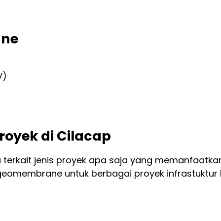
ane
V)
oyek di Cilacap
erkait jenis proyek apa saja yang memanfaatkan
eomembrane untuk berbagai proyek infrastuktur l