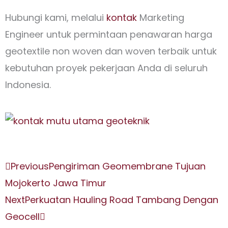
Hubungi kami, melalui
kontak
Marketing
Engineer untuk permintaan penawaran harga
geotextile non woven dan woven terbaik untuk
kebutuhan proyek pekerjaan Anda di seluruh
Indonesia.
Prev
Next
Previous
Pengiriman Geomembrane Tujuan
Mojokerto Jawa Timur
Next
Perkuatan Hauling Road Tambang Dengan
Geocell