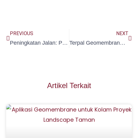
Prev
Ne
PREVIOUS
NEXT
Peningkatan Jalan: Pengertian dan Tujuannya
Terpal Geomembrane untuk Kolam Ikan Awet Tahan Lama
Artikel Terkait