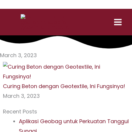
Skip
Contact us:
to
content
March 3, 2023
Curing Beton dengan Geotextile, Ini Fungsinya!
March 3, 2023
Recent Posts
Aplikasi Geobag untuk Perkuatan Tanggul
Sungai